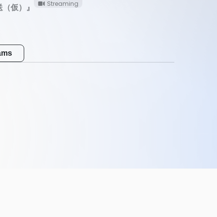
Streaming
送（仮）』
eams
e