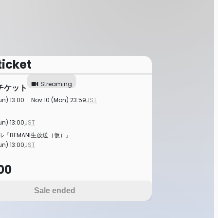
ticket
Streaming
チケット
un) 13:00 – Nov 10 (Mon) 23:59
JST
un) 13:00
JST
『BEMANI生放送（仮）』:
un) 13:00
JST
00
Sale ended