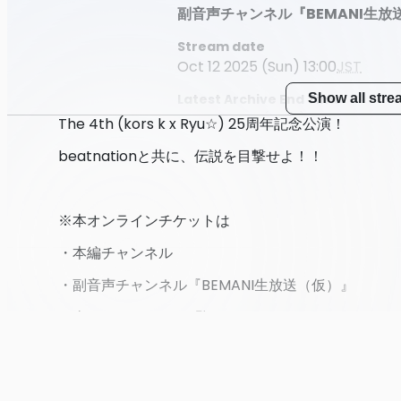
副音声チャンネル『BEMANI生放
Stream date
Oct 12 2025 (Sun) 13:00
JST
Latest Archive End Time
Show all str
Nov 10 2025 (Mon) 23:59
JST
The 4th (kors k x Ryu☆) 25周年記念公演！
beatnationと共に、伝説を目撃せよ！！
※本オンラインチケットは
・本編チャンネル
・副音声チャンネル『BEMANI生放送（仮）』
の全2チャンネルをご覧いただけます。
Show mor
出演者：