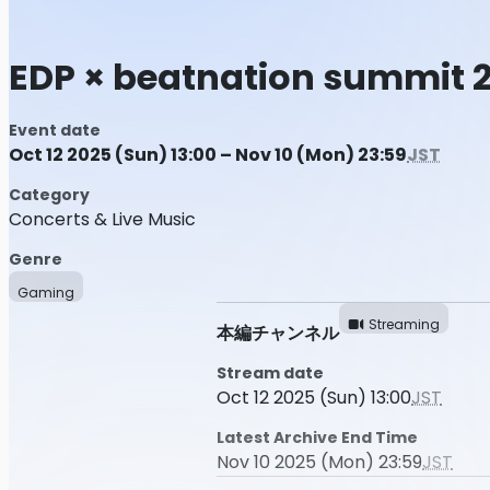
EDP × beatnation summit 
Event date
Oct 12 2025 (Sun) 13:00 – Nov 10 (Mon) 23:59
JST
Category
Concerts & Live Music
Genre
Gaming
Streaming
本編チャンネル
Stream date
Oct 12 2025 (Sun) 13:00
JST
Latest Archive End Time
Nov 10 2025 (Mon) 23:59
JST